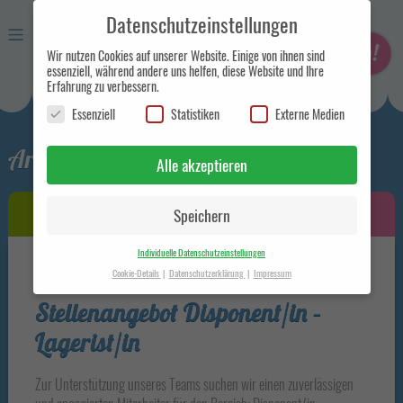
Datenschutzeinstellungen
Wir nutzen Cookies auf unserer Website. Einige von ihnen sind
essenziell, während andere uns helfen, diese Website und Ihre
Erfahrung zu verbessern.
Essenziell
Statistiken
Externe Medien
Eismanufaktur und
Archiv für Januar 2020
Handelsunternehmen in Berlin
Alle akzeptieren
Speichern
Individuelle Datenschutzeinstellungen
Cookie-Details
Datenschutzerklärung
Impressum
5. Januar 2020
Datenschutzeinstellungen
Stellenangebot Disponent/in –
Hier finden Sie eine Übersicht über alle verwendeten Cookies. Sie
Lagerist/in
können Ihre Einwilligung zu ganzen Kategorien geben oder sich
weitere Informationen anzeigen lassen und so nur bestimmte
Cookies auswählen.
Zur Unterstützung unseres Teams suchen wir einen zuverlässigen