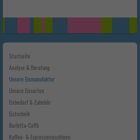
Haupt-
Startseite
Sidebar
Analyse & Beratung
Unsere Eismanufaktur
Unsere Eissorten
Eisbedarf & Zubehör
Eistechnik
Barletta-Caffè
Kaffee- & Espressomaschinen