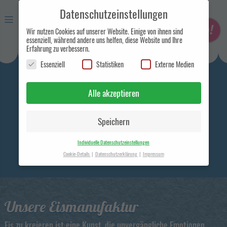
Datenschutzeinstellungen
Wir nutzen Cookies auf unserer Website. Einige von ihnen sind
essenziell, während andere uns helfen, diese Website und Ihre
Erfahrung zu verbessern.
Essenziell
Statistiken
Externe Medien
Eismanufaktur und
Handelsunternehmen in Berlin
Alle akzeptieren
Speichern
Individuelle Datenschutzeinstellungen
Cookie-Details
Datenschutzerklärung
Impressum
Datenschutzeinstellungen
Hier finden Sie eine Übersicht über alle verwendeten Cookies. Sie
können Ihre Einwilligung zu ganzen Kategorien geben oder sich
weitere Informationen anzeigen lassen und so nur bestimmte
Unsere Eismanufaktur
Cookies auswählen.
Eis zu kreieren ist eine Kunst, die unvergängliche Emotionen