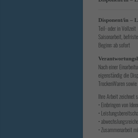
Disponent/in – L
Teil- oder in Vollzeit
Saisonarbeit, befriste
Beginn: ab sofort
Verantwortungs
Nach einer Einarbeit
eigenständig die Dis
TrockenWaren sowie 
Ihre Arbeit zeichnet s
• Einbringen von Idee
• Leistungsbereitsch
• abwechslungsreich
• Zusammenarbeit mit