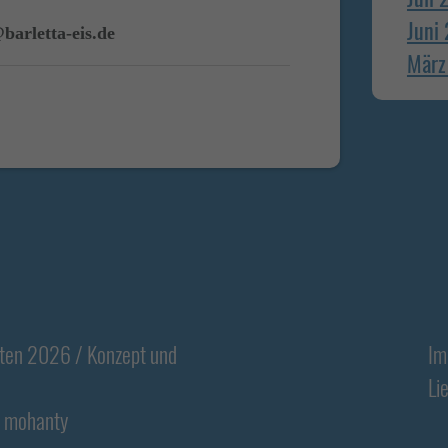
Juni
barletta-eis.de
März
Footer
lten 2026 / Konzept und
Im
Li
mohanty