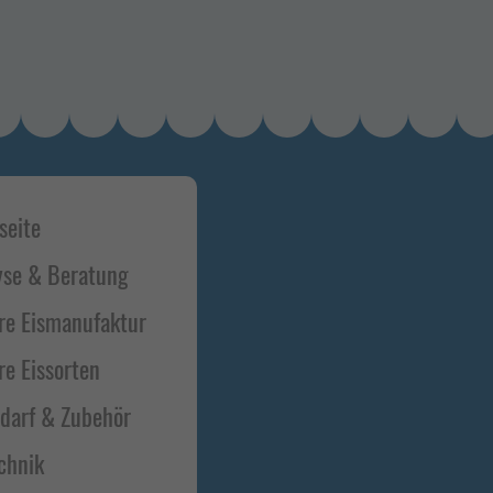
t-
seite
bar
yse & Beratung
re Eismanufaktur
re Eissorten
edarf & Zubehör
chnik