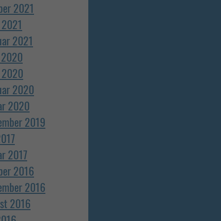
ber 2021
 2021
uar 2021
l 2020
 2020
uar 2020
ar 2020
ember 2019
2017
ar 2017
ber 2016
ember 2016
st 2016
 2016