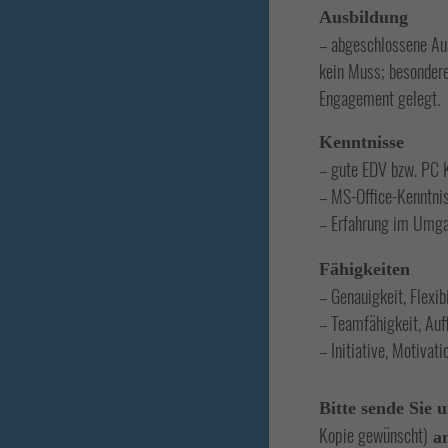
Ausbildung
– abgeschlossene Aus
kein Muss; besondere
Engagement gelegt.
Kenntnisse
– gute EDV bzw. PC 
– MS-Office-Kenntni
– Erfahrung im Umga
Fähigkeiten
– Genauigkeit, Flexibi
– Teamfähigkeit, Au
– Initiative, Motivati
Bitte sende Sie
Kopie gewünscht)
an