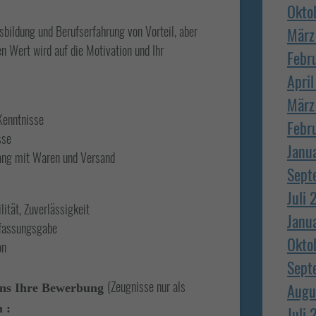
Okto
Datenschutzerklärung
Impressum
bildung und Berufserfahrung von Vorteil, aber
März
n Wert wird auf die Motivation und Ihr
Febr
Apri
März
Kenntnisse
Febr
sse
Janu
ng mit Waren und Versand
Sept
Juli 
lität, Zuverlässigkeit
Janu
ffassungsgabe
Okto
on
Sept
(Zeugnisse nur als
Augu
 uns Ihre Bewerbung
 :
Juli