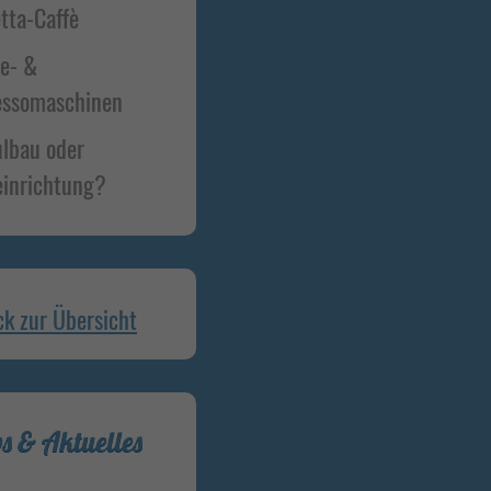
tta-Caffè
ee- &
essomaschinen
lbau oder
inrichtung?
ck zur Übersicht
s & Aktuelles