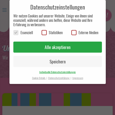
Datenschutzeinstellungen
Wir nutzen Cookies auf unserer Website. Einige von ihnen sind
essenziell, während andere uns helfen, diese Website und Ihre
Erfahrung zu verbessern.
Essenziell
Statistiken
Externe Medien
Eismanufaktur und
Handelsunternehmen in Berlin
Unser Milchspeiseeis
Alle akzeptieren
Wir lieben das traditionelle italienische Milchspeiseeis
Speichern
Individuelle Datenschutzeinstellungen
Cookie-Details
Datenschutzerklärung
Impressum
Datenschutzeinstellungen
Hier finden Sie eine Übersicht über alle verwendeten Cookies. Sie
können Ihre Einwilligung zu ganzen Kategorien geben oder sich
weitere Informationen anzeigen lassen und so nur bestimmte
Cookies auswählen.