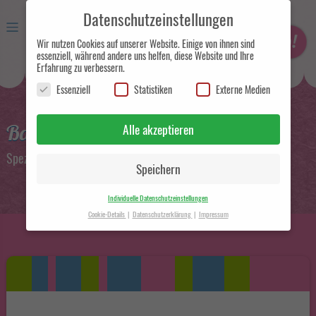
Datenschutzeinstellungen
Wir nutzen Cookies auf unserer Website. Einige von ihnen sind
essenziell, während andere uns helfen, diese Website und Ihre
Erfahrung zu verbessern.
Essenziell
Statistiken
Externe Medien
Eismanufaktur und
Handelsunternehmen in Berlin
Baclava-Eis
Alle akzeptieren
Speziell zum Zuckerfest und zum Opferfest
Speichern
Individuelle Datenschutzeinstellungen
Cookie-Details
Datenschutzerklärung
Impressum
Datenschutzeinstellungen
Hier finden Sie eine Übersicht über alle verwendeten Cookies. Sie
können Ihre Einwilligung zu ganzen Kategorien geben oder sich
weitere Informationen anzeigen lassen und so nur bestimmte
Cookies auswählen.