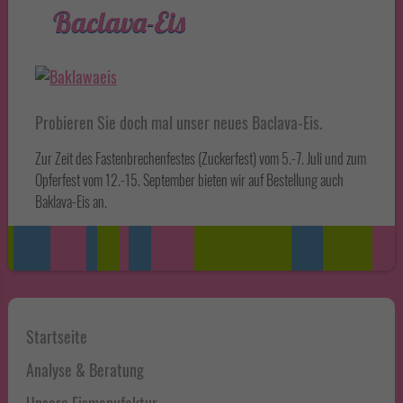
Alle akzeptieren
Speichern
Baclava-Eis
Zurück
Essenziell (1)
Essenzielle Cookies ermöglichen grundlegende Funktionen und sind für die
einwandfreie Funktion der Website erforderlich.
Probieren Sie doch mal unser neues Baclava-Eis.
Cookie-Informationen anzeigen
Zur Zeit des Fastenbrechenfestes (Zuckerfest) vom 5.-7. Juli und zum
Statistiken (1)
Opferfest vom 12.-15. September bieten wir auf Bestellung auch
Baklava-Eis an.
Statistik Cookies erfassen Informationen anonym. Diese Informationen
helfen uns zu verstehen, wie unsere Besucher unsere Website nutzen.
Cookie-Informationen anzeigen
Externe Medien (5)
Haupt-
Inhalte von Videoplattformen und Social-Media-Plattformen werden
standardmäßig blockiert. Wenn Cookies von externen Medien akzeptiert
Startseite
Sidebar
werden, bedarf der Zugriff auf diese Inhalte keiner manuellen Einwilligung
mehr.
Analyse & Beratung
Cookie-Informationen anzeigen
Datenschutzerklärung
Impressum