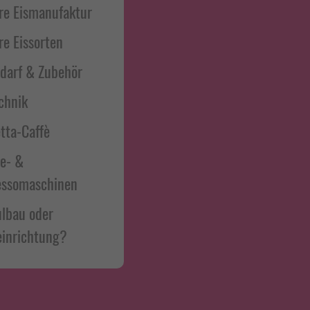
re Eismanufaktur
re Eissorten
edarf & Zubehör
chnik
tta-Caffè
ee- &
essomaschinen
lbau oder
inrichtung?