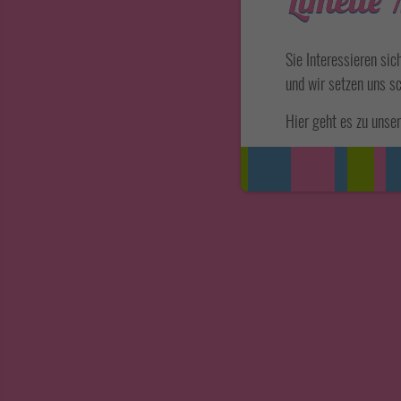
Sie Interessieren sic
und wir setzen uns s
Hier geht es zu unse