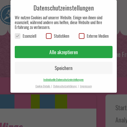
Datenschutzeinstellungen
Wir nutzen Cookies auf unserer Website. Einige von ihnen sind
essenziell, während andere uns helfen, diese Website und Ihre
Erfahrung zu verbessern.
Eismanufaktur und Handelsunternehmen in
Essenziell
Statistiken
Externe Medien
Berlin
Alle akzeptieren
Wir lieben das traditionelle italienische F
Speichern
Individuelle Datenschutzeinstellungen
Cookie-Details
Datenschutzerklärung
Impressum
Datenschutzeinstellungen
Haup
Hier finden Sie eine Übersicht über alle verwendeten Cookies. Sie
Start
können Ihre Einwilligung zu ganzen Kategorien geben oder sich
Side
weitere Informationen anzeigen lassen und so nur bestimmte
Cookies auswählen.
Anal
Minze