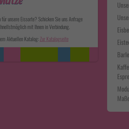
Alle akzeptieren
Unse
Zurück
Unse
Speichern
h für unsere Eissorte? Schicken Sie uns Anfrage
chnellstmöglich mit Ihnen in Verbindung.
Eisb
Essenziell (1)
rem Aktuellen Katalog:
Zur Katalogseite
Eiste
Essenzielle Cookies ermöglichen grundlegende Funktionen und sind für die
einwandfreie Funktion der Website erforderlich.
Barle
Cookie-Informationen anzeigen
Statistiken (1)
Kaff
Espr
Statistik Cookies erfassen Informationen anonym. Diese Informationen
helfen uns zu verstehen, wie unsere Besucher unsere Website nutzen.
Modu
Cookie-Informationen anzeigen
Maße
Externe Medien (5)
Inhalte von Videoplattformen und Social-Media-Plattformen werden
standardmäßig blockiert. Wenn Cookies von externen Medien akzeptiert
werden, bedarf der Zugriff auf diese Inhalte keiner manuellen Einwilligung
mehr.
Cookie-Informationen anzeigen