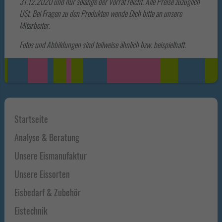
31.12.2020 und nur solange der Vorrat reicht. Alle Preise zuzüglich
USt. Bei Fragen zu den Produkten wende Dich bitte an unsere
Mitarbeiter.
Fotos und Abbildungen sind teilweise ähnlich bzw. beispielhaft
.
Haupt-
Startseite
Sidebar
Analyse & Beratung
Unsere Eismanufaktur
Unsere Eissorten
Eisbedarf & Zubehör
Eistechnik