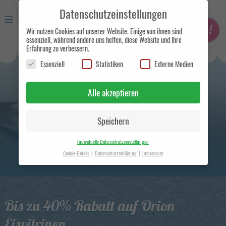
Datenschutzeinstellungen
Wir nutzen Cookies auf unserer Website. Einige von ihnen sind
essenziell, während andere uns helfen, diese Website und Ihre
Erfahrung zu verbessern.
Essenziell
Statistiken
Externe Medien
Eismanufaktur und
Handelsunternehmen in Berlin
Alle akzeptieren
Speichern
Individuelle Datenschutzeinstellungen
Cookie-Details
Datenschutzerklärung
Impressum
Datenschutzeinstellungen
Hier finden Sie eine Übersicht über alle verwendeten Cookies. Sie
können Ihre Einwilligung zu ganzen Kategorien geben oder sich
weitere Informationen anzeigen lassen und so nur bestimmte
Bis zu 40% Rabatt auf Orion
Cookies auswählen.
Eisvitrinen