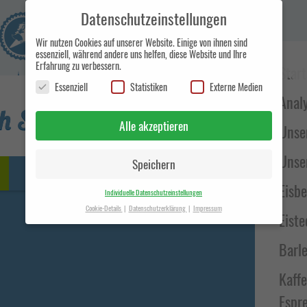
Datenschutzeinstellungen
Wir nutzen Cookies auf unserer Website. Einige von ihnen sind
Haup
essenziell, während andere uns helfen, diese Website und Ihre
Erfahrung zu verbessern.
Start
Eismanufaktur und Handelsunternehmen in
Side
Essenziell
Statistiken
Externe Medien
Berlin
Anal
ch Serie KTM GN
Alle akzeptieren
Unse
Unse
Speichern
Eisb
Individuelle Datenschutzeinstellungen
Cookie-Details
Datenschutzerklärung
Impressum
Eiste
Datenschutzeinstellungen
Barle
Hier finden Sie eine Übersicht über alle verwendeten Cookies. Sie
können Ihre Einwilligung zu ganzen Kategorien geben oder sich
weitere Informationen anzeigen lassen und so nur bestimmte
Kaff
Cookies auswählen.
Espr