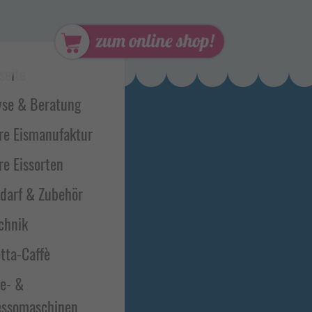
t-
seite
bar
yse & Beratung
re Eismanufaktur
re Eissorten
edarf & Zubehör
chnik
tta-Caffè
ee- &
essomaschinen