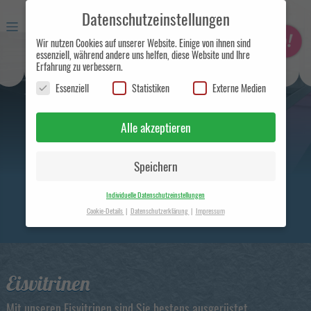
Datenschutzeinstellungen
Wir nutzen Cookies auf unserer Website. Einige von ihnen sind
essenziell, während andere uns helfen, diese Website und Ihre
Erfahrung zu verbessern.
Essenziell
Statistiken
Externe Medien
Eismanufaktur und
Handelsunternehmen in Berlin
Alle akzeptieren
Speichern
Individuelle Datenschutzeinstellungen
Cookie-Details
Datenschutzerklärung
Impressum
Datenschutzeinstellungen
Hier finden Sie eine Übersicht über alle verwendeten Cookies. Sie
können Ihre Einwilligung zu ganzen Kategorien geben oder sich
weitere Informationen anzeigen lassen und so nur bestimmte
Eisvitrinen
Cookies auswählen.
Mit unseren Eisvitrinen sind Sie bestens ausgerüstet.