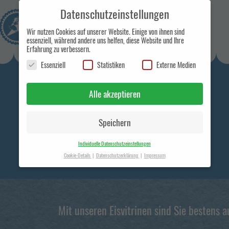
Datenschutzeinstellungen
Wir nutzen Cookies auf unserer Website. Einige von ihnen sind
essenziell, während andere uns helfen, diese Website und Ihre
Erfahrung zu verbessern.
Eismanufaktur und Handelsunternehmen in
Essenziell
Statistiken
Externe Medien
Berlin
Alle akzeptieren
Speichern
Individuelle Datenschutzeinstellungen
Cookie-Details
Datenschutzerklärung
Impressum
Datenschutzeinstellungen
Hier finden Sie eine Übersicht über alle verwendeten Cookies. Sie
können Ihre Einwilligung zu ganzen Kategorien geben oder sich
weitere Informationen anzeigen lassen und so nur bestimmte
Mit unseren Eisvitrinen sind Sie bestens a
Cookies auswählen.