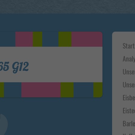
Alle akzeptieren
Zurück
Speichern
Essenziell (1)
Haup
Start
Essenzielle Cookies ermöglichen grundlegende Funktionen und sind für die
Side
einwandfreie Funktion der Website erforderlich.
Cookie-Informationen anzeigen
Anal
65 G12
Statistiken (1)
Unse
Statistik Cookies erfassen Informationen anonym. Diese Informationen
Unse
helfen uns zu verstehen, wie unsere Besucher unsere Website nutzen.
Cookie-Informationen anzeigen
Eisb
Externe Medien (5)
Eiste
Inhalte von Videoplattformen und Social-Media-Plattformen werden
standardmäßig blockiert. Wenn Cookies von externen Medien akzeptiert
Barle
werden, bedarf der Zugriff auf diese Inhalte keiner manuellen Einwilligung
mehr.
Cookie-Informationen anzeigen