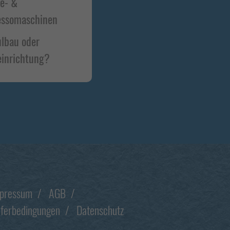
ee- &
essomaschinen
lbau oder
inrichtung?
pressum
AGB
eferbedingungen
Datenschutz