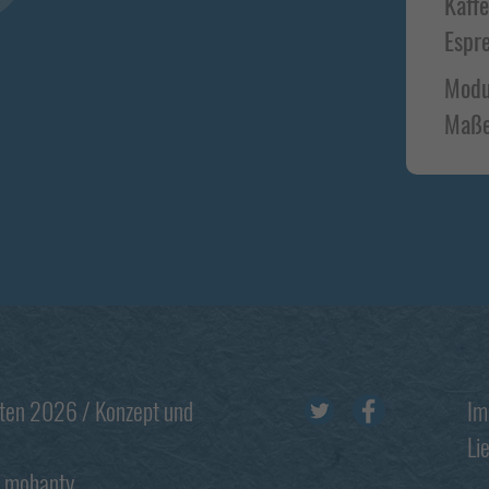
Kaff
Datenschutzerklärung
Impressum
Espr
Modu
Maße
Footer
lten 2026 / Konzept und
Im
Li
mohanty