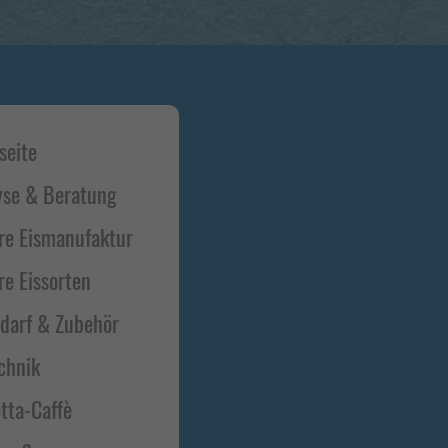
t-
seite
bar
yse & Beratung
re Eismanufaktur
re Eissorten
edarf & Zubehör
chnik
tta-Caffè