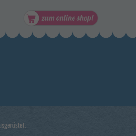
usgerüstet.