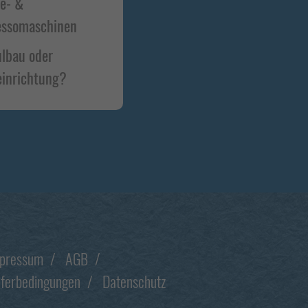
ee- &
essomaschinen
lbau oder
inrichtung?
pressum
AGB
eferbedingungen
Datenschutz