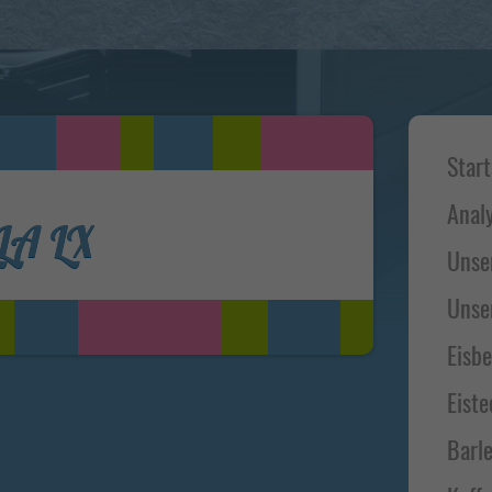
Alle akzeptieren
Zurück
Speichern
Essenziell (1)
Haup
Start
Essenzielle Cookies ermöglichen grundlegende Funktionen und sind für die
Side
einwandfreie Funktion der Website erforderlich.
Cookie-Informationen anzeigen
Anal
LA LX
Statistiken (1)
Unse
Statistik Cookies erfassen Informationen anonym. Diese Informationen
Unse
helfen uns zu verstehen, wie unsere Besucher unsere Website nutzen.
Cookie-Informationen anzeigen
Eisb
Externe Medien (5)
Eiste
Inhalte von Videoplattformen und Social-Media-Plattformen werden
standardmäßig blockiert. Wenn Cookies von externen Medien akzeptiert
Barle
werden, bedarf der Zugriff auf diese Inhalte keiner manuellen Einwilligung
mehr.
Cookie-Informationen anzeigen