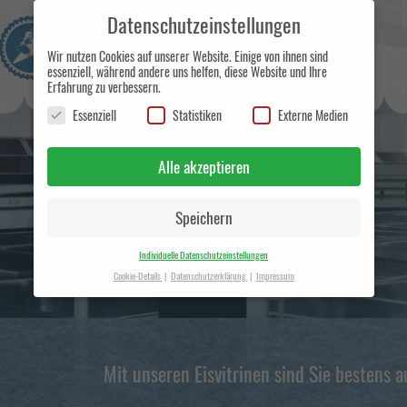
Datenschutzeinstellungen
Wir nutzen Cookies auf unserer Website. Einige von ihnen sind
essenziell, während andere uns helfen, diese Website und Ihre
Erfahrung zu verbessern.
Eismanufaktur und Handelsunternehmen in
Essenziell
Statistiken
Externe Medien
Berlin
Alle akzeptieren
Speichern
Individuelle Datenschutzeinstellungen
Cookie-Details
Datenschutzerklärung
Impressum
Datenschutzeinstellungen
Hier finden Sie eine Übersicht über alle verwendeten Cookies. Sie
können Ihre Einwilligung zu ganzen Kategorien geben oder sich
weitere Informationen anzeigen lassen und so nur bestimmte
Mit unseren Eisvitrinen sind Sie bestens a
Cookies auswählen.