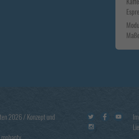
Kaff
Datenschutzerklärung
Impressum
Espr
Modu
Maße
Footer
lten 2026 / Konzept und
Im
Li
mohanty