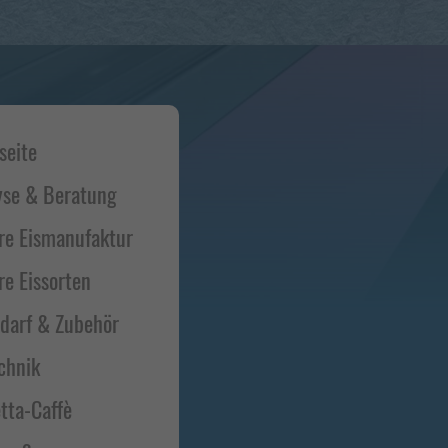
t-
seite
bar
yse & Beratung
re Eismanufaktur
re Eissorten
edarf & Zubehör
chnik
tta-Caffè