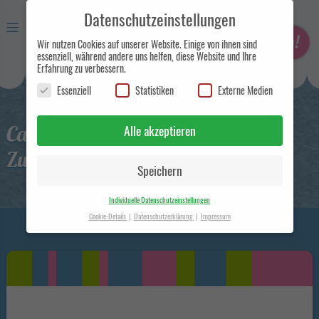
Datenschutzeinstellungen
Wir nutzen Cookies auf unserer Website. Einige von ihnen sind
essenziell, während andere uns helfen, diese Website und Ihre
Erfahrung zu verbessern.
Essenziell
Statistiken
Externe Medien
Eismanufaktur und
Handelsunternehmen in Berlin
Carpigiani Eismaschine mit
Alle akzeptieren
Zusatzfunktion Maestro HE
Speichern
Individuelle Datenschutzeinstellungen
Cookie-Details
Datenschutzerklärung
Impressum
Datenschutzeinstellungen
Hier finden Sie eine Übersicht über alle verwendeten Cookies. Sie
können Ihre Einwilligung zu ganzen Kategorien geben oder sich
weitere Informationen anzeigen lassen und so nur bestimmte
Cookies auswählen.