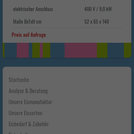
elektrischer Anschluss
400 V / 9,0 kW
Maße BxTxH cm
52 x 65 x 140
Preis auf Anfrage
Haupt-
Startseite
Sidebar
Analyse & Beratung
Unsere Eismanufaktur
Unsere Eissorten
Eisbedarf & Zubehör